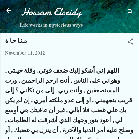
Skip to main content
Hossam Elseidy
Life works in mysterious ways
مناجاة
November 11, 2012
ﺍﻟﻠﻬﻢ ﺇﻧﻲ ﺃﺷﻜﻮ ﺇﻟﻴﻚ ﺿﻌﻒ ﻗﻮﺗﻲ, ﻭﻗﻠﺔ ﺣﻴﻠﺘﻲ ,
ﻭﻫﻮﺍﻧﻲ ﻋﻠﻰ ﺍﻟﻨﺎﺱ , ﺃﻧﺖ ﺍﺭﺣﻢ ﺍﻟﺮﺍﺣﻤﻴﻦ , ﻭﺭﺏ
ﺍﻟﻤﺴﺘﻀﻌﻔﻴﻦ , ﻭﺃﻧﺖ ﺭﺑﻲ , ﺇﻟﻰ ﻣﻦ ﺗﻜﻠﻨﻲ ؟ ﺇﻟﻰ
ﻗﺮﻳﺐ ﻳﺘﺠﻬﻤﻨﻲ , ﺍﻭ ﺇﻟﻰ ﻋﺪﻭ ﻣﻠﻜﺘﻪ ﺃﻣﺮﻱ , ﺇﻥ ﻟﻢ ﻳﻜﻦ
ﺑﻚ ﻋﻠﻲ ﻏﻀﺐ ﻓﻼ‌ ﺃﺑﺎﻟﻲ , ﻏﻴﺮ ﺃﻥ ﻋﺎﻓﻴﺘﻚ ﻫﻲ ﺃﻭﺳﻊ
ﻟﻲ , ﺃﻋﻮﺫ ﺑﻨﻮﺭ ﻭﺟﻬﻚ ﺍﻟﺬﻱ ﺃﺷﺮﻗﺖ ﻟﻪ ﺍﻟﻈﻠﻤﺎﺕ ,
ﻭﺻﻠﺢ ﻋﻠﻴﻪ ﺃﻣﺮ ﺍﻟﺪﻧﻴﺎ ﻭﺍﻵ‌ﺧﺮﺓ , ﺃﻥ ﻳﻨﺰﻝ ﺑﻲ ﻏﻀﺒﻚ , ﺃﻭ