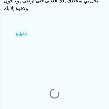
ﻳﺤﻞ ﺑﻲ ﺳﺨﻄﻚ , ﻟﻚ ﺍﻟﻌﺘﺒﻰ ﺣﺘﻰ ﺗﺮﺿﻰ , ﻭﻻ‌ ﺣﻮﻝ
ﻭﻻ‌ﻗﻮﺓ ﺇﻻ‌ ﺑﻚ
خاطرة
C
o
m
m
e
n
t
s